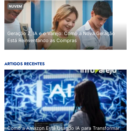
NUVEM
Geração Z, IA e o Varejo: Como a Nova Geração
Está Reinventando as Compras
ARTIGOS RECENTES
Como a Amazon Está Usando IA para Transformar