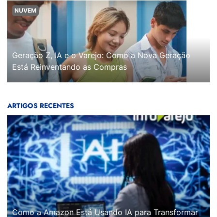
NUVEM
Geração Z, IA e o Varejo: Como a Nova Geração
Está Reinventando as Compras
ARTIGOS RECENTES
Como a Amazon Está Usando IA para Transformar