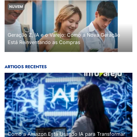
NUVEM
Geração Z, IA e o Varejo: Como a Nova Geração
Está Reinventando as Compras
ARTIGOS RECENTES
Como a Amazon Está Usando IA para Transformar