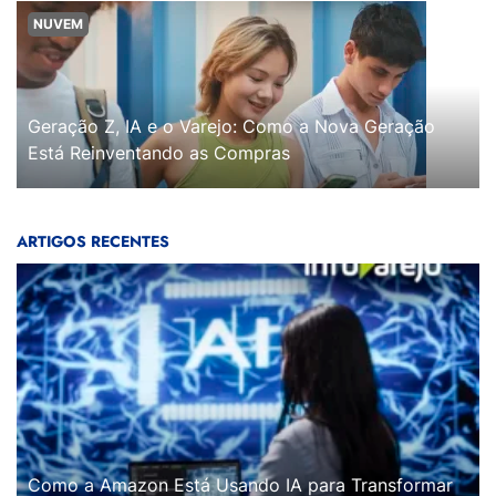
NUVEM
Geração Z, IA e o Varejo: Como a Nova Geração
Está Reinventando as Compras
ARTIGOS RECENTES
Como a Amazon Está Usando IA para Transformar