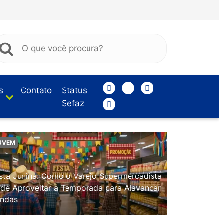
s
Contato
Status
Sefaz
UVEM
sta Junina: Como o Varejo Supermercadista
de Aproveitar a Temporada para Alavancar
ndas