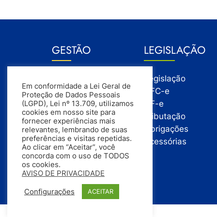
GESTÃO
LEGISLAÇÃO
Gestão
Legislação
Em conformidade a Lei Geral de
Gestão Financeira
NFC-e
Proteção de Dados Pessoais
Gestão de Pessoas
NF-e
(LGPD), Lei nº 13.709, utilizamos
cookies em nosso site para
Compras
Tributação
fornecer experiências mais
Estoque
Obrigações
relevantes, lembrando de suas
preferências e visitas repetidas.
Vendas
Acessórias
Ao clicar em “Aceitar”, você
concorda com o uso de TODOS
os cookies.
AVISO DE PRIVACIDADE
Configurações
ACEITAR