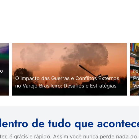
no
Fe
O Impacto das Guerras e Conflitos Externos
Po
no Varejo Brasileiro: Desafios e Estratégias
Ve
dentro de tudo que acontec
er, é grátis e rápido. Assim você nunca perde nada do 