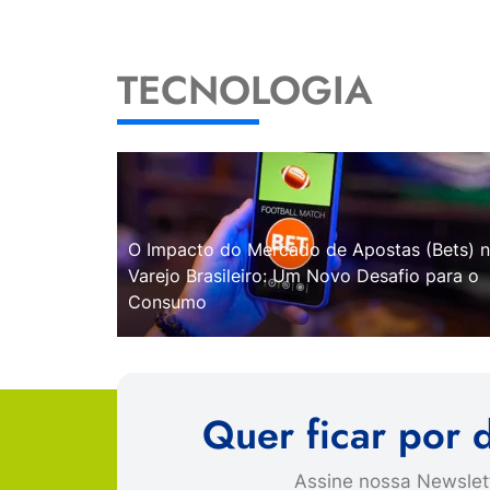
TECNOLOGIA
O Impacto do Mercado de Apostas (Bets) 
Varejo Brasileiro: Um Novo Desafio para o
Consumo
Quer ficar por 
Assine nossa Newslett