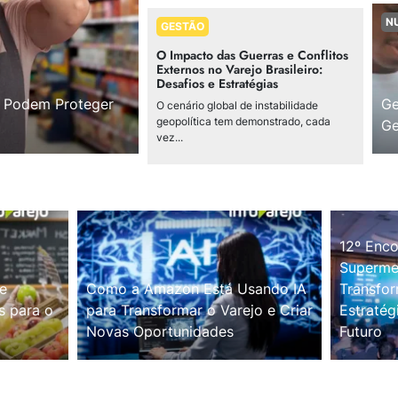
N
GESTÃO
O Impacto das Guerras e Conflitos
Externos no Varejo Brasileiro:
Desafios e Estratégias
s Podem Proteger
Ge
O cenário global de instabilidade
geopolítica tem demonstrado, cada
Ge
vez...
12º Enco
Supermer
e
Como a Amazon Está Usando IA
Transfor
s para o
para Transformar o Varejo e Criar
Estratég
Novas Oportunidades
Futuro