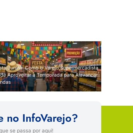
sta Junina: Como o Varejo Supermercadista
de Aproveitar a Temporada para Alavancar
ndas
e no InfoVarejo?
que se passa por aqui!