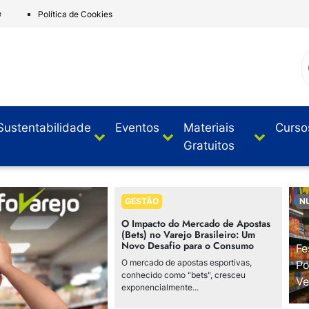
e
Política de Cookies
Sustentabilidade
Eventos
Materiais
Curso
Gratuitos
GESTÃO
N
O Impacto do Mercado de Apostas
(Bets) no Varejo Brasileiro: Um
Novo Desafio para o Consumo
Fe
O mercado de apostas esportivas,
Po
conhecido como "bets", cresceu
Ve
exponencialmente...