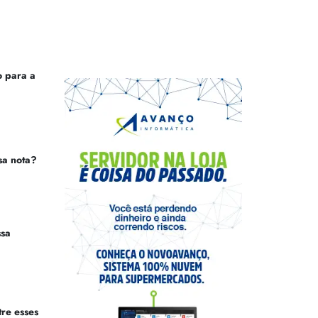
 para a
sa nota?
ssa
tre esses