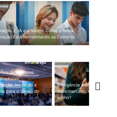
UVEM
ração Z, IA e o Varejo: Como a Nova
ração Está Reinventando as Compras
ntro de Gestores
cadistas:
mação, Inovação e
Inteligência artificial no
ias para o Varejo do
supermercado, realidade ou
sonho?