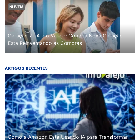
NUVEM
Geração Z, IA e o Varejo: Como a Nova Geração
Está Reinventando as Compras
ARTIGOS RECENTES
Como a Amazon Está Usando IA para Transformar