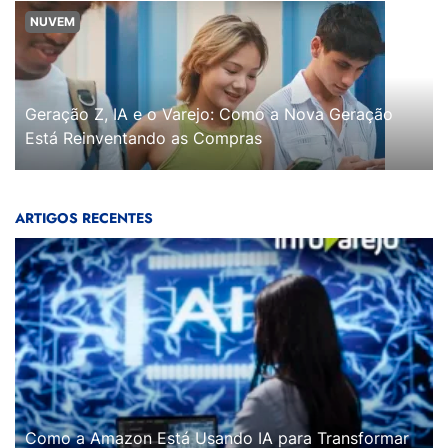
NUVEM
Geração Z, IA e o Varejo: Como a Nova Geração
Está Reinventando as Compras
ARTIGOS RECENTES
Como a Amazon Está Usando IA para Transformar