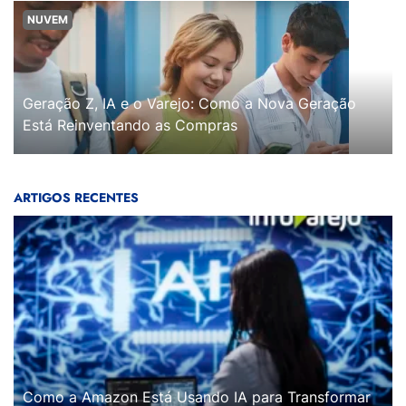
NUVEM
Geração Z, IA e o Varejo: Como a Nova Geração
Está Reinventando as Compras
ARTIGOS RECENTES
Como a Amazon Está Usando IA para Transformar