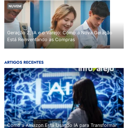
NUVEM
Geração Z, IA e o Varejo: Como a Nova Geração
Está Reinventando as Compras
ARTIGOS RECENTES
Como a Amazon Está Usando IA para Transformar