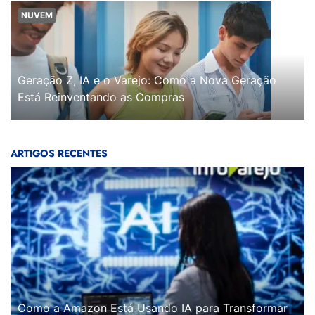
NUVEM
Geração Z, IA e o Varejo: Como a Nova Geração
Está Reinventando as Compras
ARTIGOS RECENTES
Como a Amazon Está Usando IA para Transformar