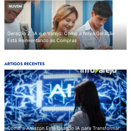
NUVEM
Geração Z, IA e o Varejo: Como a Nova Geração
Está Reinventando as Compras
ARTIGOS RECENTES
Como a Amazon Está Usando IA para Transformar