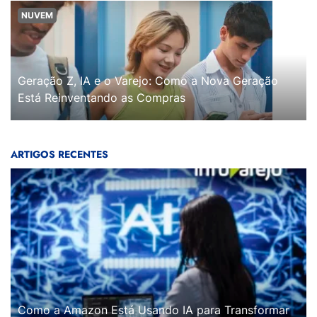
NUVEM
Geração Z, IA e o Varejo: Como a Nova Geração
Está Reinventando as Compras
ARTIGOS RECENTES
Como a Amazon Está Usando IA para Transformar