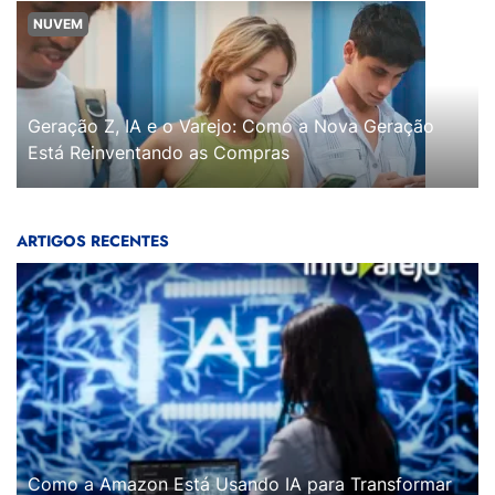
NUVEM
Geração Z, IA e o Varejo: Como a Nova Geração
Está Reinventando as Compras
ARTIGOS RECENTES
Como a Amazon Está Usando IA para Transformar