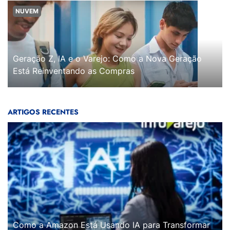
NUVEM
Geração Z, IA e o Varejo: Como a Nova Geração
Está Reinventando as Compras
ARTIGOS RECENTES
Como a Amazon Está Usando IA para Transformar