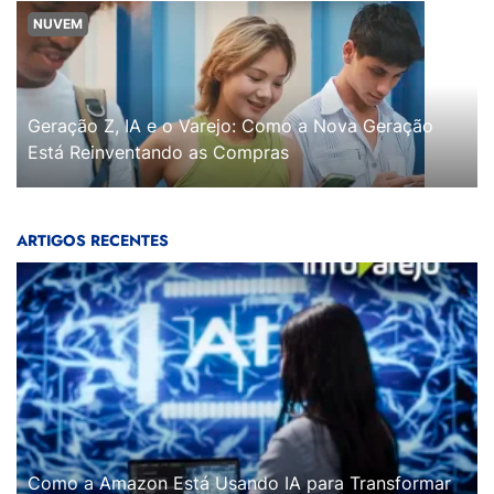
NUVEM
Geração Z, IA e o Varejo: Como a Nova Geração
Está Reinventando as Compras
ARTIGOS RECENTES
Como a Amazon Está Usando IA para Transformar