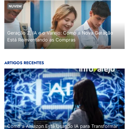
NUVEM
Geração Z, IA e o Varejo: Como a Nova Geração
Está Reinventando as Compras
ARTIGOS RECENTES
Como a Amazon Está Usando IA para Transformar