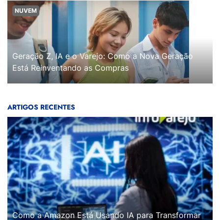
NUVEM
Geração Z, IA e o Varejo: Como a Nova Geração
Está Reinventando as Compras
ARTIGOS RECENTES
Como a Amazon Está Usando IA para Transformar