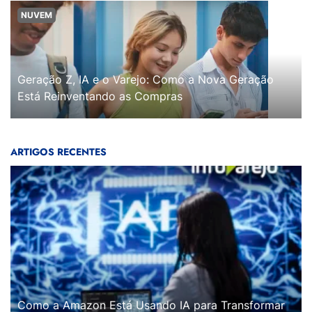
NUVEM
Geração Z, IA e o Varejo: Como a Nova Geração
Está Reinventando as Compras
ARTIGOS RECENTES
Como a Amazon Está Usando IA para Transformar