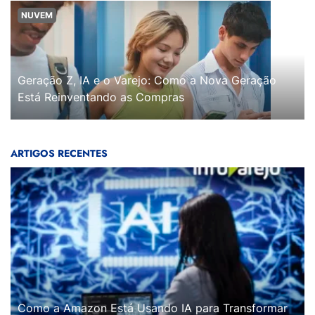
NUVEM
Geração Z, IA e o Varejo: Como a Nova Geração
Está Reinventando as Compras
ARTIGOS RECENTES
Como a Amazon Está Usando IA para Transformar