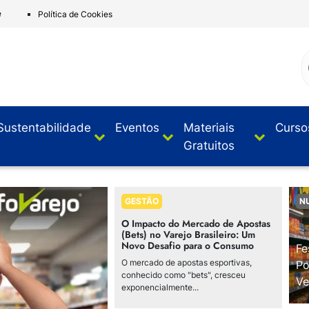
e
Política de Cookies
Sustentabilidade
Eventos
Materiais
Curso
Gratuitos
GESTÃO
N
O Impacto do Mercado de Apostas
(Bets) no Varejo Brasileiro: Um
Novo Desafio para o Consumo
Fe
O mercado de apostas esportivas,
Po
conhecido como "bets", cresceu
Ve
exponencialmente...