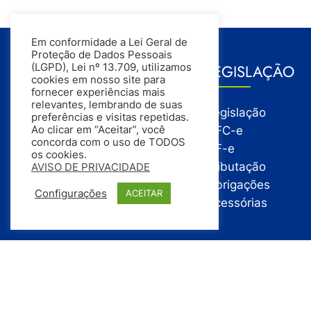
Em conformidade a Lei Geral de
Proteção de Dados Pessoais
GESTÃO
LEGISLAÇÃO
(LGPD), Lei nº 13.709, utilizamos
cookies em nosso site para
fornecer experiências mais
relevantes, lembrando de suas
Gestão
Legislação
preferências e visitas repetidas.
Gestão Financeira
NFC-e
Ao clicar em “Aceitar”, você
concorda com o uso de TODOS
Gestão de Pessoas
NF-e
os cookies.
Compras
Tributação
AVISO DE PRIVACIDADE
Estoque
Obrigações
Configurações
ACEITAR
Vendas
Acessórias