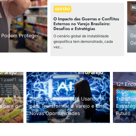
N
GESTÃO
O Impacto das Guerras e Conflitos
Externos no Varejo Brasileiro:
Desafios e Estratégias
s Podem Proteger
Ge
O cenário global de instabilidade
geopolítica tem demonstrado, cada
Ge
vez...
12º Enco
Supermer
e
Como a Amazon Está Usando IA
Transfor
s para o
para Transformar o Varejo e Criar
Estratég
Novas Oportunidades
Futuro