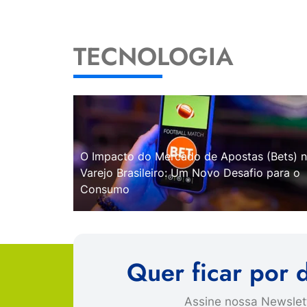
TECNOLOGIA
O Impacto do Mercado de Apostas (Bets) 
Varejo Brasileiro: Um Novo Desafio para o
Consumo
Quer ficar por 
Assine nossa Newslett