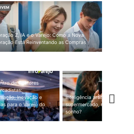
UVEM
ração Z, IA e o Varejo: Como a Nova
ração Está Reinventando as Compras
ntro de Gestores
cadistas:
mação, Inovação e
Inteligência artificial no
ias para o Varejo do
supermercado, realidade ou
sonho?