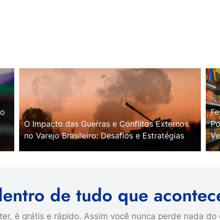
no
Fe
O Impacto das Guerras e Conflitos Externos
Po
no Varejo Brasileiro: Desafios e Estratégias
Ve
dentro de tudo que acontec
er, é grátis e rápido. Assim você nunca perde nada do 