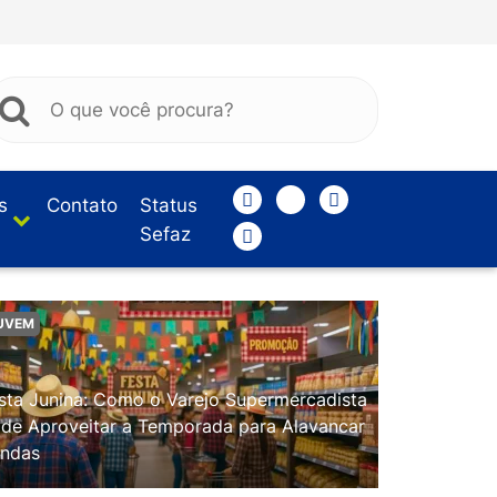
s
Contato
Status
Sefaz
UVEM
sta Junina: Como o Varejo Supermercadista
de Aproveitar a Temporada para Alavancar
ndas