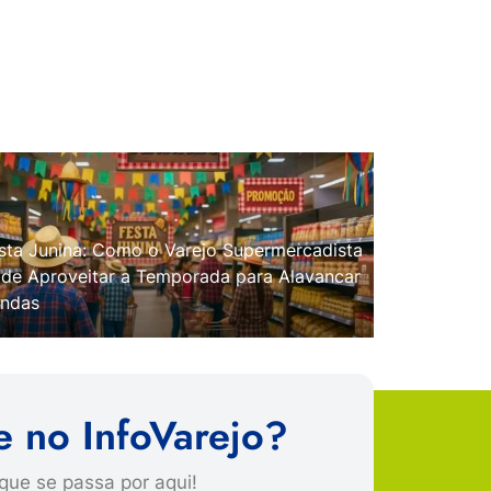
sta Junina: Como o Varejo Supermercadista
de Aproveitar a Temporada para Alavancar
ndas
e no InfoVarejo?
que se passa por aqui!