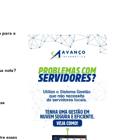
 para a
sa nota?
ssa
tre esses