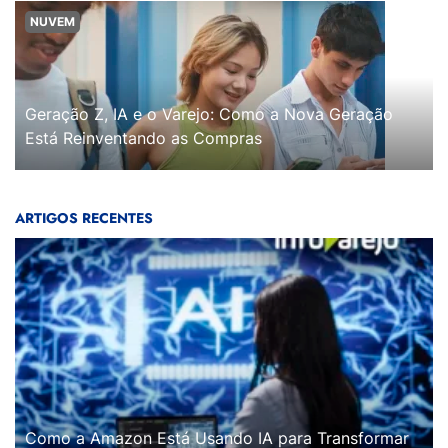
NUVEM
Geração Z, IA e o Varejo: Como a Nova Geração
Está Reinventando as Compras
ARTIGOS RECENTES
Como a Amazon Está Usando IA para Transformar