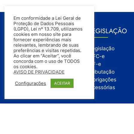
Em conformidade a Lei Geral de
Proteção de Dados Pessoais
GESTÃO
LEGISLAÇÃO
(LGPD), Lei nº 13.709, utilizamos
cookies em nosso site para
fornecer experiências mais
relevantes, lembrando de suas
Gestão
Legislação
preferências e visitas repetidas.
Gestão Financeira
NFC-e
Ao clicar em “Aceitar”, você
concorda com o uso de TODOS
Gestão de Pessoas
NF-e
os cookies.
Compras
Tributação
AVISO DE PRIVACIDADE
Estoque
Obrigações
Configurações
ACEITAR
Vendas
Acessórias