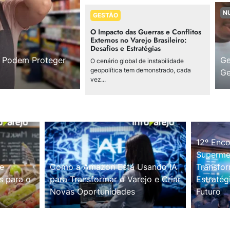
N
GESTÃO
O Impacto das Guerras e Conflitos
Externos no Varejo Brasileiro:
Desafios e Estratégias
s Podem Proteger
Ge
O cenário global de instabilidade
geopolítica tem demonstrado, cada
Ge
vez...
12º Enco
Supermer
e
Como a Amazon Está Usando IA
Transfor
s para o
para Transformar o Varejo e Criar
Estratég
Novas Oportunidades
Futuro