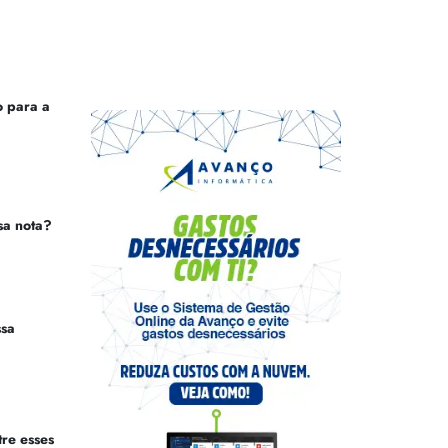
 para a
sa nota?
ssa
tre esses