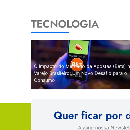
TECNOLOGIA
O Impacto do Mercado de Apostas (Bets) 
Varejo Brasileiro: Um Novo Desafio para o
Consumo
Quer ficar por 
Assine nossa Newslett