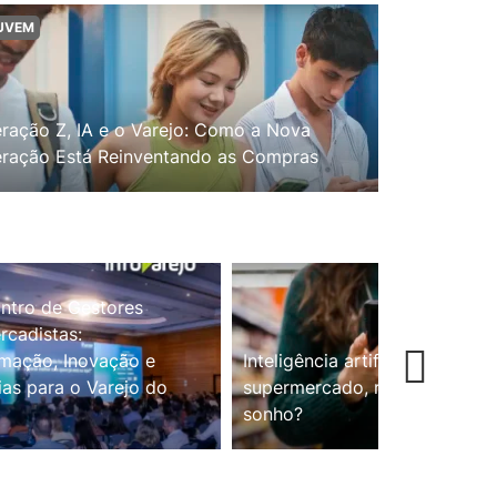
UVEM
ração Z, IA e o Varejo: Como a Nova
ração Está Reinventando as Compras
ntro de Gestores
cadistas:
mação, Inovação e
Inteligência artificial no
ias para o Varejo do
supermercado, realidade ou
sonho?