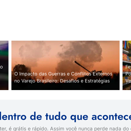
no
Fe
O Impacto das Guerras e Conflitos Externos
Po
no Varejo Brasileiro: Desafios e Estratégias
Ve
dentro de tudo que acontec
er, é grátis e rápido. Assim você nunca perde nada do 