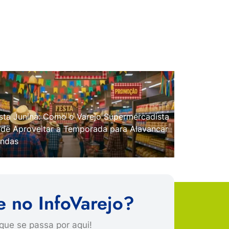
sta Junina: Como o Varejo Supermercadista
de Aproveitar a Temporada para Alavancar
ndas
e no InfoVarejo?
que se passa por aqui!