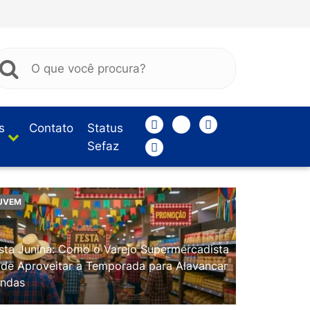
s
Contato
Status
Sefaz
UVEM
sta Junina: Como o Varejo Supermercadista
de Aproveitar a Temporada para Alavancar
ndas