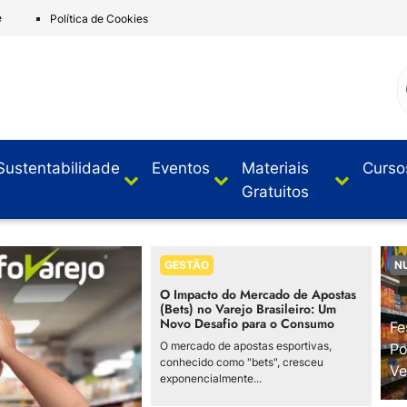
e
Política de Cookies
Sustentabilidade
Eventos
Materiais
Curso
Gratuitos
GESTÃO
N
O Impacto do Mercado de Apostas
(Bets) no Varejo Brasileiro: Um
Novo Desafio para o Consumo
Fe
O mercado de apostas esportivas,
Po
conhecido como "bets", cresceu
Ve
exponencialmente...