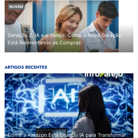
NUVEM
Geração Z, IA e o Varejo: Como a Nova Geração
Está Reinventando as Compras
ARTIGOS RECENTES
Como a Amazon Está Usando IA para Transformar