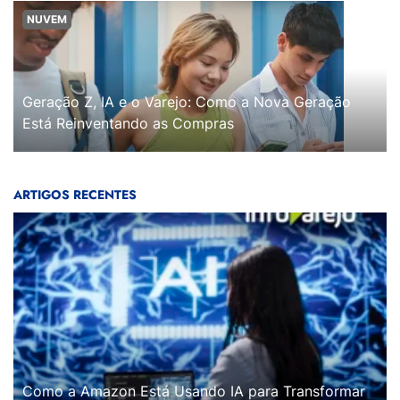
NUVEM
Geração Z, IA e o Varejo: Como a Nova Geração
Está Reinventando as Compras
ARTIGOS RECENTES
Como a Amazon Está Usando IA para Transformar