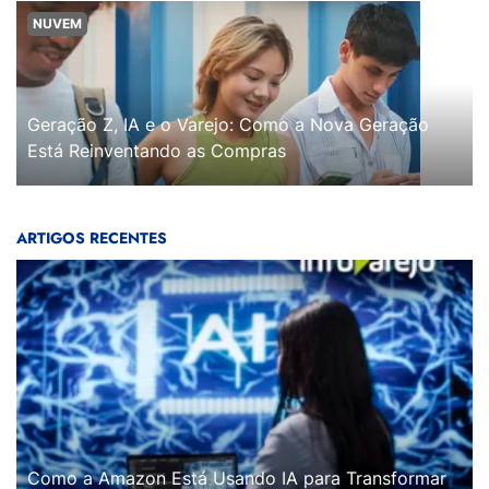
NUVEM
Geração Z, IA e o Varejo: Como a Nova Geração
Está Reinventando as Compras
ARTIGOS RECENTES
Como a Amazon Está Usando IA para Transformar