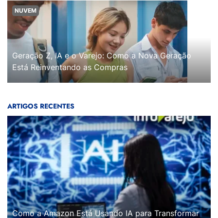
NUVEM
Geração Z, IA e o Varejo: Como a Nova Geração
Está Reinventando as Compras
ARTIGOS RECENTES
Como a Amazon Está Usando IA para Transformar