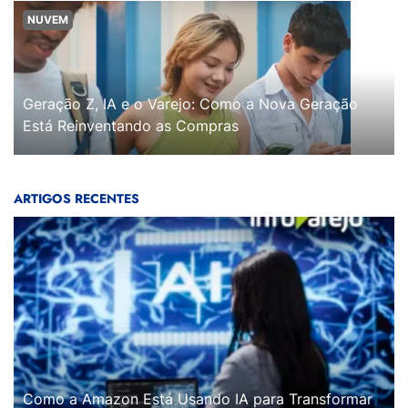
NUVEM
Geração Z, IA e o Varejo: Como a Nova Geração
Está Reinventando as Compras
ARTIGOS RECENTES
Como a Amazon Está Usando IA para Transformar