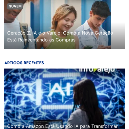
NUVEM
Geração Z, IA e o Varejo: Como a Nova Geração
Está Reinventando as Compras
ARTIGOS RECENTES
Como a Amazon Está Usando IA para Transformar