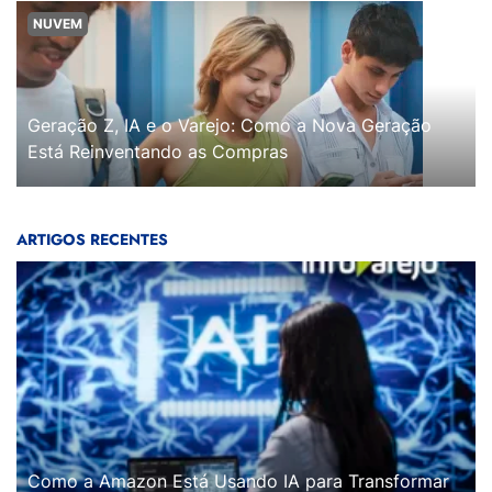
NUVEM
Geração Z, IA e o Varejo: Como a Nova Geração
Está Reinventando as Compras
ARTIGOS RECENTES
Como a Amazon Está Usando IA para Transformar