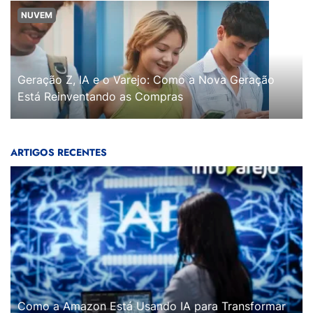
NUVEM
Geração Z, IA e o Varejo: Como a Nova Geração
Está Reinventando as Compras
ARTIGOS RECENTES
Como a Amazon Está Usando IA para Transformar