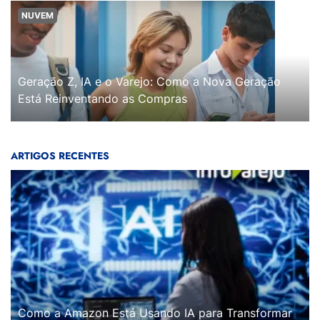
NUVEM
Geração Z, IA e o Varejo: Como a Nova Geração
Está Reinventando as Compras
ARTIGOS RECENTES
Como a Amazon Está Usando IA para Transformar