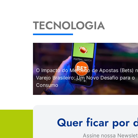
TECNOLOGIA
O Impacto do Mercado de Apostas (Bets) 
Varejo Brasileiro: Um Novo Desafio para o
Consumo
Quer ficar por 
Assine nossa Newslett