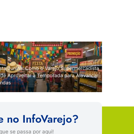
sta Junina: Como o Varejo Supermercadista
de Aproveitar a Temporada para Alavancar
ndas
e no InfoVarejo?
que se passa por aqui!