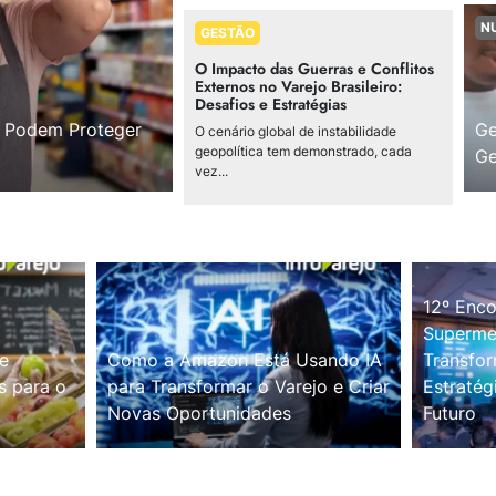
N
GESTÃO
O Impacto das Guerras e Conflitos
Externos no Varejo Brasileiro:
Desafios e Estratégias
s Podem Proteger
Ge
O cenário global de instabilidade
geopolítica tem demonstrado, cada
Ge
vez...
12º Enco
Supermer
e
Como a Amazon Está Usando IA
Transfor
s para o
para Transformar o Varejo e Criar
Estratég
Novas Oportunidades
Futuro