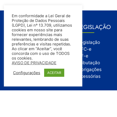
Em conformidade a Lei Geral de
Proteção de Dados Pessoais
GESTÃO
LEGISLAÇÃO
(LGPD), Lei nº 13.709, utilizamos
cookies em nosso site para
fornecer experiências mais
relevantes, lembrando de suas
Gestão
Legislação
preferências e visitas repetidas.
Gestão Financeira
NFC-e
Ao clicar em “Aceitar”, você
concorda com o uso de TODOS
Gestão de Pessoas
NF-e
os cookies.
Compras
Tributação
AVISO DE PRIVACIDADE
Estoque
Obrigações
Configurações
ACEITAR
Vendas
Acessórias