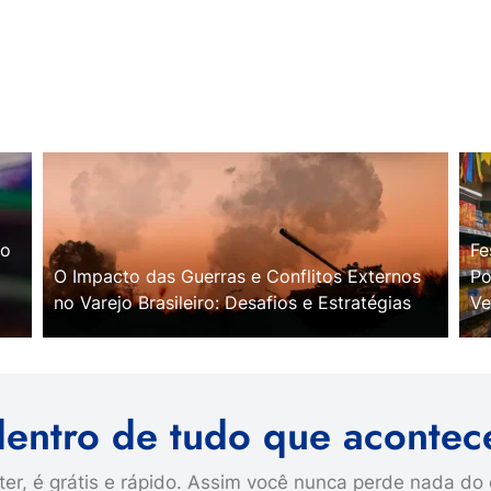
no
Fe
O Impacto das Guerras e Conflitos Externos
Po
no Varejo Brasileiro: Desafios e Estratégias
Ve
dentro de tudo que acontec
er, é grátis e rápido. Assim você nunca perde nada do 