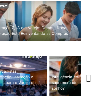
UVEM
ração Z, IA e o Varejo: Como a Nova
ração Está Reinventando as Compras
ntro de Gestores
cadistas:
mação, Inovação e
Inteligência artificial no
ias para o Varejo do
supermercado, realidade ou
sonho?