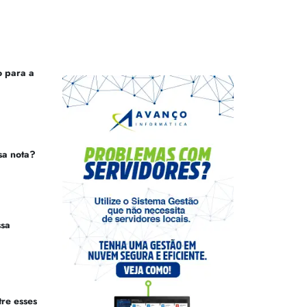
 para a
sa nota?
ssa
tre esses