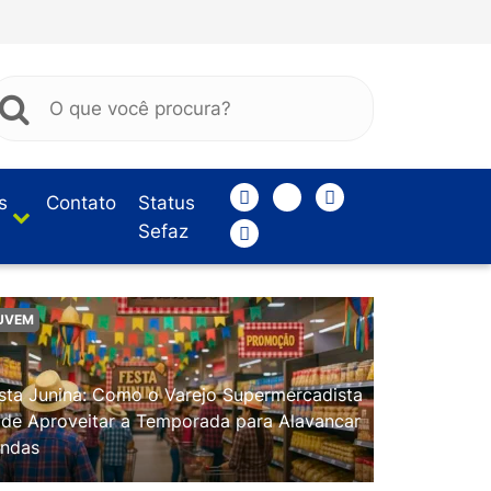
s
Contato
Status
Sefaz
UVEM
sta Junina: Como o Varejo Supermercadista
de Aproveitar a Temporada para Alavancar
ndas