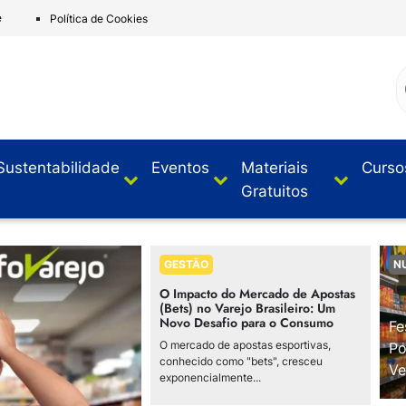
e
Política de Cookies
Sustentabilidade
Eventos
Materiais
Curso
Gratuitos
GESTÃO
N
O Impacto do Mercado de Apostas
(Bets) no Varejo Brasileiro: Um
Novo Desafio para o Consumo
Fe
O mercado de apostas esportivas,
Po
conhecido como "bets", cresceu
Ve
exponencialmente...