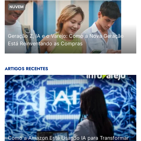
NUVEM
Geração Z, IA e o Varejo: Como a Nova Geração
Está Reinventando as Compras
ARTIGOS RECENTES
Como a Amazon Está Usando IA para Transformar