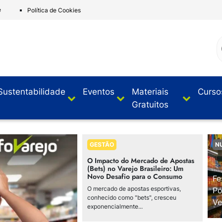
e
Política de Cookies
Sustentabilidade
Eventos
Materiais
Curso
Gratuitos
GESTÃO
N
O Impacto do Mercado de Apostas
(Bets) no Varejo Brasileiro: Um
Novo Desafio para o Consumo
Fe
O mercado de apostas esportivas,
Po
conhecido como "bets", cresceu
Ve
exponencialmente...