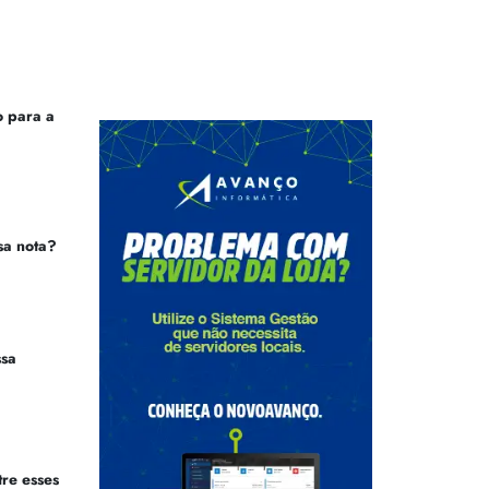
 para a
sa nota?
ssa
tre esses