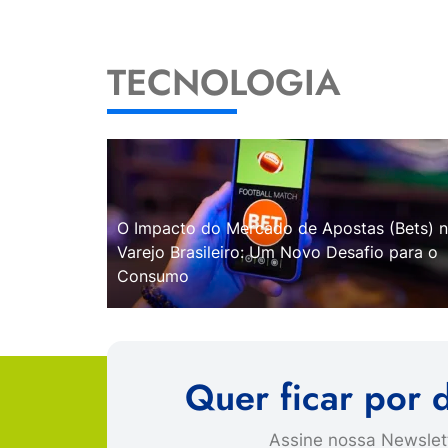
TECNOLOGIA
O Impacto do Mercado de Apostas (Bets) 
Varejo Brasileiro: Um Novo Desafio para o
Consumo
Quer ficar por 
Assine nossa Newslett