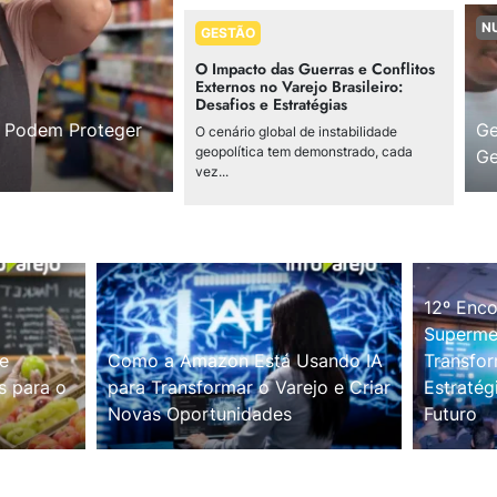
N
GESTÃO
O Impacto das Guerras e Conflitos
Externos no Varejo Brasileiro:
Desafios e Estratégias
s Podem Proteger
Ge
O cenário global de instabilidade
geopolítica tem demonstrado, cada
Ge
vez...
12º Enco
Supermer
e
Como a Amazon Está Usando IA
Transfor
s para o
para Transformar o Varejo e Criar
Estratég
Novas Oportunidades
Futuro