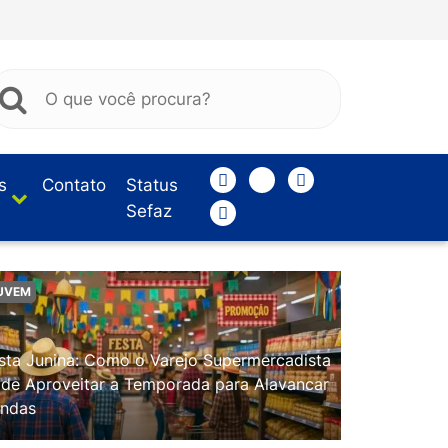
s
Contato
Status
Sefaz
UVEM
sta Junina: Como o Varejo Supermercadista
de Aproveitar a Temporada para Alavancar
ndas