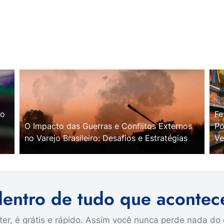
no
Fe
O Impacto das Guerras e Conflitos Externos
Po
no Varejo Brasileiro: Desafios e Estratégias
Ve
dentro de tudo que acontec
er, é grátis e rápido. Assim você nunca perde nada do 