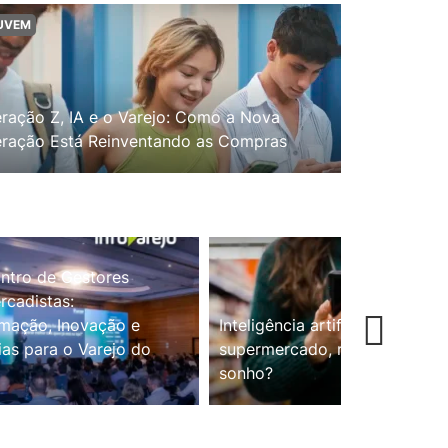
UVEM
ração Z, IA e o Varejo: Como a Nova
ração Está Reinventando as Compras
ntro de Gestores
cadistas:
mação, Inovação e
Inteligência artificial no
ias para o Varejo do
supermercado, realidade ou
sonho?