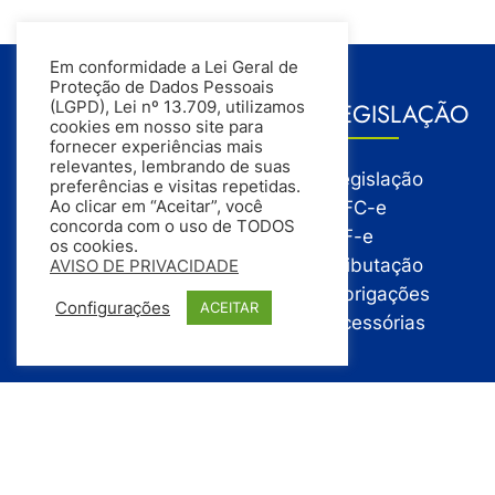
Em conformidade a Lei Geral de
Proteção de Dados Pessoais
GESTÃO
LEGISLAÇÃO
(LGPD), Lei nº 13.709, utilizamos
cookies em nosso site para
fornecer experiências mais
relevantes, lembrando de suas
Gestão
Legislação
preferências e visitas repetidas.
Gestão Financeira
NFC-e
Ao clicar em “Aceitar”, você
concorda com o uso de TODOS
Gestão de Pessoas
NF-e
os cookies.
Compras
Tributação
AVISO DE PRIVACIDADE
Estoque
Obrigações
Configurações
ACEITAR
Vendas
Acessórias