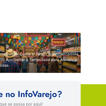
sta Junina: Como o Varejo Supermercadista
de Aproveitar a Temporada para Alavancar
ndas
e no InfoVarejo?
que se passa por aqui!