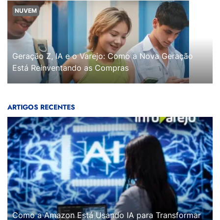
NUVEM
Geração Z, IA e o Varejo: Como a Nova Geração
Está Reinventando as Compras
ARTIGOS RECENTES
Como a Amazon Está Usando IA para Transformar