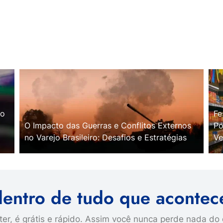
no
Fe
O Impacto das Guerras e Conflitos Externos
Po
no Varejo Brasileiro: Desafios e Estratégias
Ve
dentro de tudo que acontec
er, é grátis e rápido. Assim você nunca perde nada do 