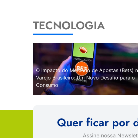
TECNOLOGIA
O Impacto do Mercado de Apostas (Bets) 
Varejo Brasileiro: Um Novo Desafio para o
Consumo
Quer ficar por 
Assine nossa Newslett