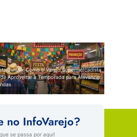
sta Junina: Como o Varejo Supermercadista
de Aproveitar a Temporada para Alavancar
ndas
e no InfoVarejo?
que se passa por aqui!