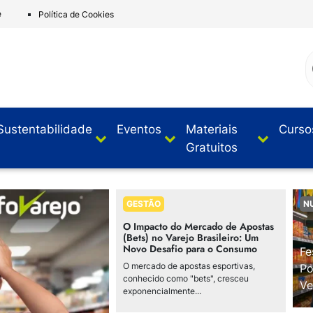
e
Política de Cookies
Sustentabilidade
Eventos
Materiais
Curso
Gratuitos
GESTÃO
N
O Impacto do Mercado de Apostas
(Bets) no Varejo Brasileiro: Um
Novo Desafio para o Consumo
Fe
O mercado de apostas esportivas,
Po
conhecido como "bets", cresceu
Ve
exponencialmente...