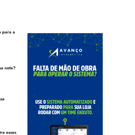
 para a
sa nota?
ssa
tre esses