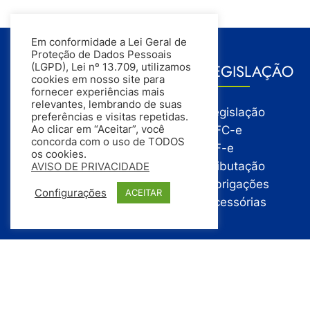
Em conformidade a Lei Geral de
Proteção de Dados Pessoais
GESTÃO
LEGISLAÇÃO
(LGPD), Lei nº 13.709, utilizamos
cookies em nosso site para
fornecer experiências mais
relevantes, lembrando de suas
Gestão
Legislação
preferências e visitas repetidas.
Gestão Financeira
NFC-e
Ao clicar em “Aceitar”, você
concorda com o uso de TODOS
Gestão de Pessoas
NF-e
os cookies.
Compras
Tributação
AVISO DE PRIVACIDADE
Estoque
Obrigações
Configurações
ACEITAR
Vendas
Acessórias