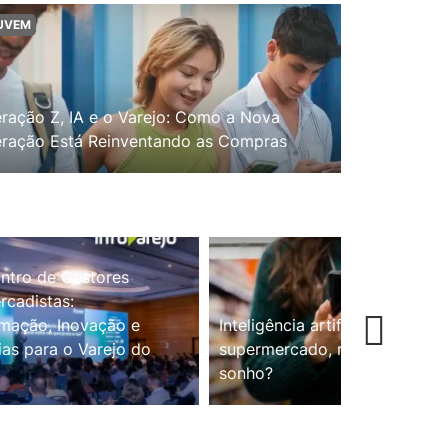
UVEM
ração Z, IA e o Varejo: Como a Nova
ração Está Reinventando as Compras
ntro de Gestores
cadistas:
mação, Inovação e
Inteligência artificial no
ias para o Varejo do
supermercado, realidade ou
sonho?