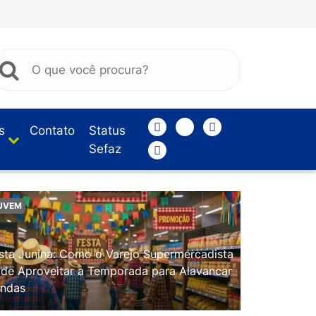
s
Contato
Status
Sefaz
UVEM
sta Junina: Como o Varejo Supermercadista
de Aproveitar a Temporada para Alavancar
ndas