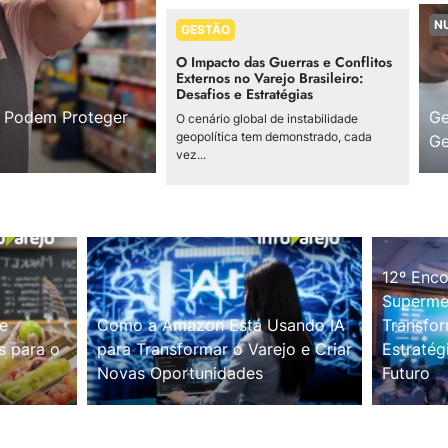
N
GESTÃO
O Impacto das Guerras e Conflitos
Externos no Varejo Brasileiro:
Desafios e Estratégias
s Podem Proteger
Ge
O cenário global de instabilidade
geopolítica tem demonstrado, cada
Ge
vez...
12º Enco
Supermer
e
Como a Amazon Está Usando IA
Transfor
s para o
para Transformar o Varejo e Criar
Estratég
Novas Oportunidades
Futuro