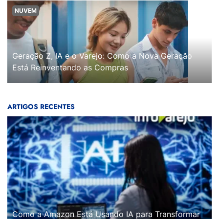
NUVEM
Geração Z, IA e o Varejo: Como a Nova Geração
Está Reinventando as Compras
ARTIGOS RECENTES
Como a Amazon Está Usando IA para Transformar