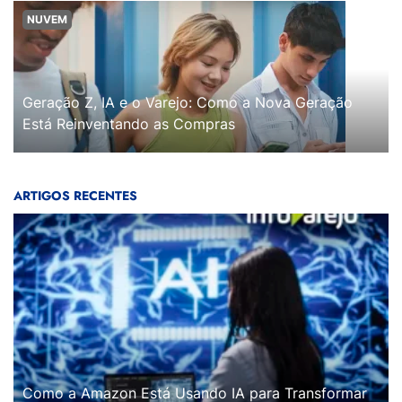
NUVEM
Geração Z, IA e o Varejo: Como a Nova Geração
Está Reinventando as Compras
ARTIGOS RECENTES
Como a Amazon Está Usando IA para Transformar