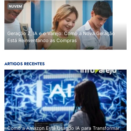
NUVEM
Geração Z, IA e o Varejo: Como a Nova Geração
Está Reinventando as Compras
ARTIGOS RECENTES
Como a Amazon Está Usando IA para Transformar