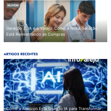
NUVEM
Geração Z, IA e o Varejo: Como a Nova Geração
Está Reinventando as Compras
ARTIGOS RECENTES
Como a Amazon Está Usando IA para Transformar