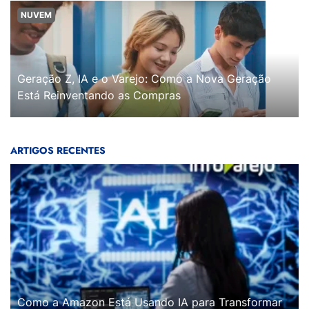
NUVEM
Geração Z, IA e o Varejo: Como a Nova Geração
Está Reinventando as Compras
ARTIGOS RECENTES
Como a Amazon Está Usando IA para Transformar