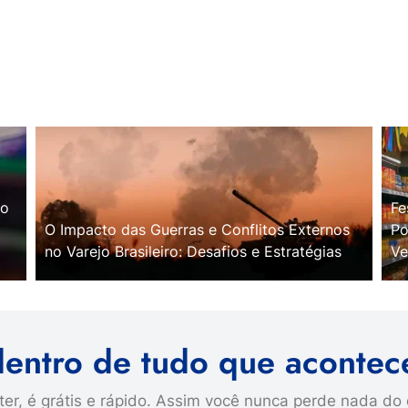
no
Fe
O Impacto das Guerras e Conflitos Externos
Po
no Varejo Brasileiro: Desafios e Estratégias
Ve
dentro de tudo que acontec
er, é grátis e rápido. Assim você nunca perde nada do 