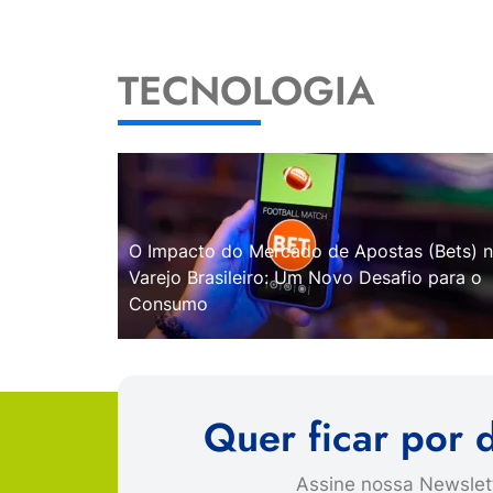
TECNOLOGIA
O Impacto do Mercado de Apostas (Bets) 
Varejo Brasileiro: Um Novo Desafio para o
Consumo
Quer ficar por 
Assine nossa Newslett