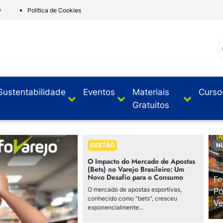
e
Política de Cookies
Sustentabilidade
Eventos
Materiais
Curso
Gratuitos
GESTÃO
N
O Impacto do Mercado de Apostas
(Bets) no Varejo Brasileiro: Um
Novo Desafio para o Consumo
Fe
O mercado de apostas esportivas,
Po
conhecido como "bets", cresceu
Ve
exponencialmente...