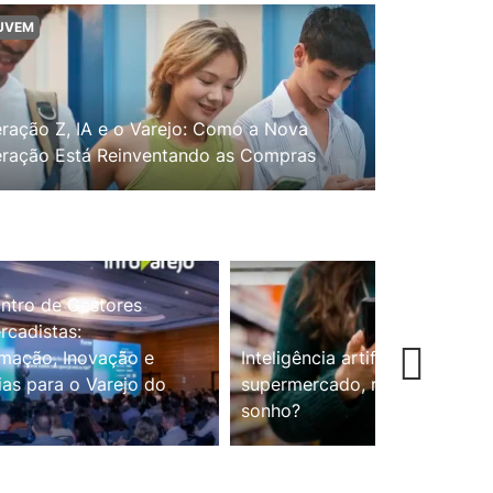
UVEM
ração Z, IA e o Varejo: Como a Nova
ração Está Reinventando as Compras
ntro de Gestores
cadistas:
mação, Inovação e
Inteligência artificial no
ias para o Varejo do
supermercado, realidade ou
sonho?