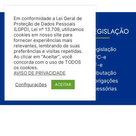
Em conformidade a Lei Geral de
Proteção de Dados Pessoais
GESTÃO
LEGISLAÇÃO
(LGPD), Lei nº 13.709, utilizamos
cookies em nosso site para
fornecer experiências mais
relevantes, lembrando de suas
Gestão
Legislação
preferências e visitas repetidas.
Gestão Financeira
NFC-e
Ao clicar em “Aceitar”, você
concorda com o uso de TODOS
Gestão de Pessoas
NF-e
os cookies.
Compras
Tributação
AVISO DE PRIVACIDADE
Estoque
Obrigações
Configurações
ACEITAR
Vendas
Acessórias