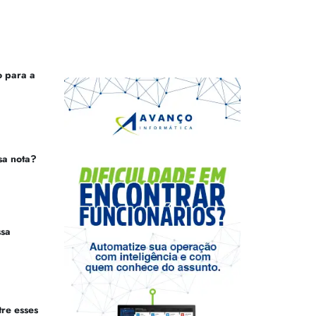
 para a
sa nota?
ssa
tre esses