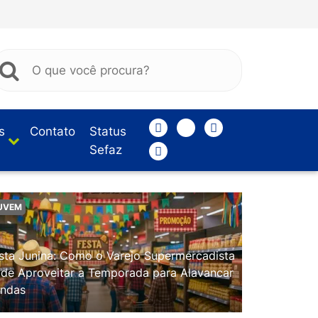
s
Contato
Status
Sefaz
UVEM
sta Junina: Como o Varejo Supermercadista
de Aproveitar a Temporada para Alavancar
ndas