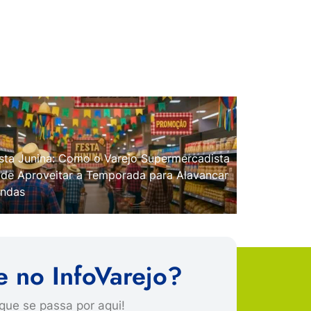
sta Junina: Como o Varejo Supermercadista
de Aproveitar a Temporada para Alavancar
ndas
e no InfoVarejo?
que se passa por aqui!