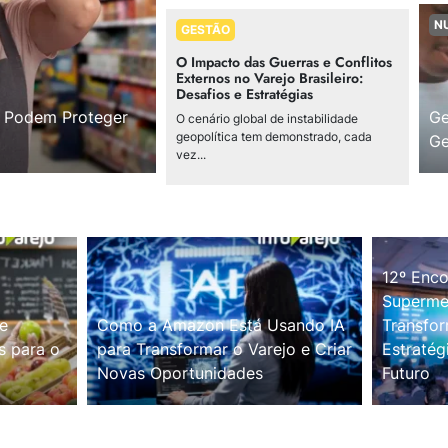
N
GESTÃO
O Impacto das Guerras e Conflitos
Externos no Varejo Brasileiro:
Desafios e Estratégias
s Podem Proteger
Ge
O cenário global de instabilidade
geopolítica tem demonstrado, cada
Ge
vez...
12º Enco
Supermer
e
Como a Amazon Está Usando IA
Transfor
s para o
para Transformar o Varejo e Criar
Estratég
Novas Oportunidades
Futuro