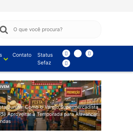
s
Contato
Status
Sefaz
UVEM
sta Junina: Como o Varejo Supermercadista
de Aproveitar a Temporada para Alavancar
ndas