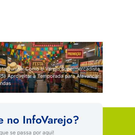
sta Junina: Como o Varejo Supermercadista
de Aproveitar a Temporada para Alavancar
ndas
e no InfoVarejo?
que se passa por aqui!