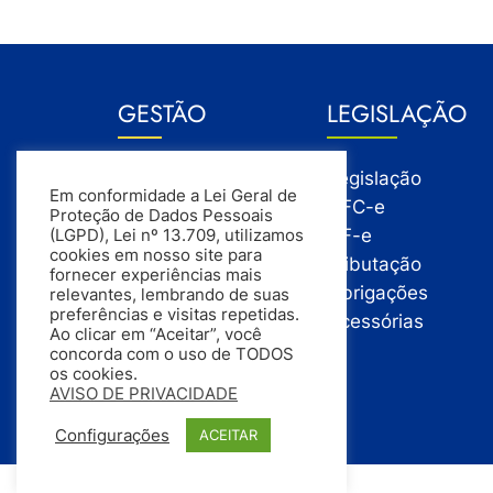
GESTÃO
LEGISLAÇÃO
Gestão
Legislação
Em conformidade a Lei Geral de
Gestão Financeira
NFC-e
Proteção de Dados Pessoais
Gestão de Pessoas
NF-e
(LGPD), Lei nº 13.709, utilizamos
cookies em nosso site para
Compras
Tributação
fornecer experiências mais
Estoque
Obrigações
relevantes, lembrando de suas
preferências e visitas repetidas.
Vendas
Acessórias
Ao clicar em “Aceitar”, você
concorda com o uso de TODOS
os cookies.
AVISO DE PRIVACIDADE
Configurações
ACEITAR