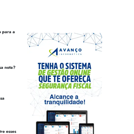
 para a
sa nota?
ssa
tre esses