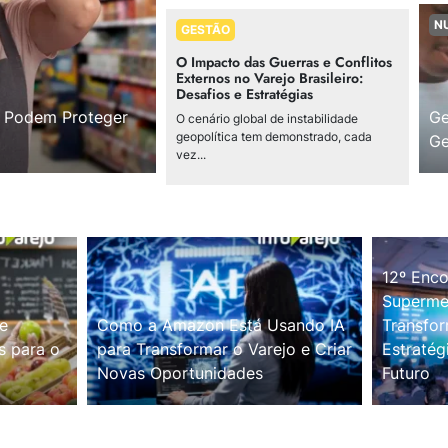
N
GESTÃO
O Impacto das Guerras e Conflitos
Externos no Varejo Brasileiro:
Desafios e Estratégias
s Podem Proteger
Ge
O cenário global de instabilidade
geopolítica tem demonstrado, cada
Ge
vez...
12º Enco
Supermer
e
Como a Amazon Está Usando IA
Transfor
s para o
para Transformar o Varejo e Criar
Estratég
Novas Oportunidades
Futuro