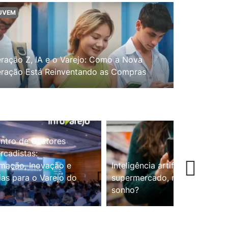
UVEM
ração Z, IA e o Varejo: Como a Nova
ração Está Reinventando as Compras
ntro de Gestores
cadistas:
mação, Inovação e
Inteligência artificial no
ias para o Varejo do
supermercado, realidade ou
sonho?