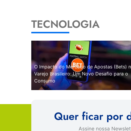
TECNOLOGIA
O Impacto do Mercado de Apostas (Bets) 
Varejo Brasileiro: Um Novo Desafio para o
Consumo
Quer ficar por 
Assine nossa Newslett