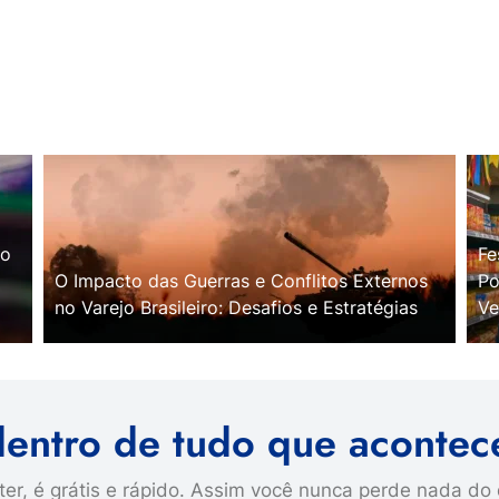
no
Fe
O Impacto das Guerras e Conflitos Externos
Po
no Varejo Brasileiro: Desafios e Estratégias
Ve
dentro de tudo que acontec
er, é grátis e rápido. Assim você nunca perde nada do 