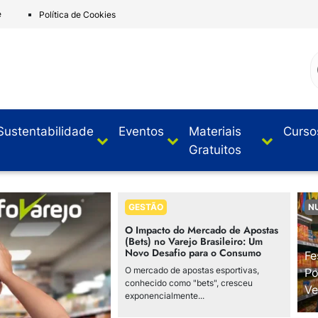
e
Política de Cookies
Sustentabilidade
Eventos
Materiais
Curso
Gratuitos
GESTÃO
N
O Impacto do Mercado de Apostas
(Bets) no Varejo Brasileiro: Um
Novo Desafio para o Consumo
Fe
O mercado de apostas esportivas,
Po
conhecido como "bets", cresceu
Ve
exponencialmente...