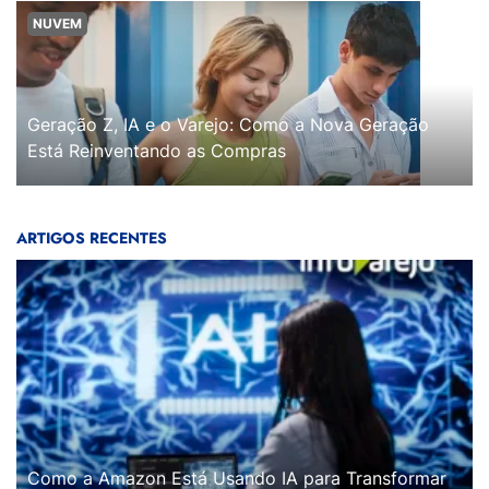
NUVEM
Geração Z, IA e o Varejo: Como a Nova Geração
Está Reinventando as Compras
ARTIGOS RECENTES
Como a Amazon Está Usando IA para Transformar