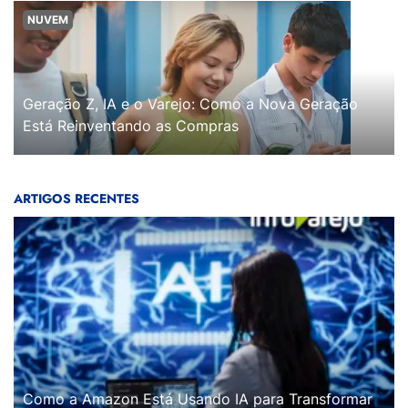
NUVEM
Geração Z, IA e o Varejo: Como a Nova Geração
Está Reinventando as Compras
ARTIGOS RECENTES
Como a Amazon Está Usando IA para Transformar