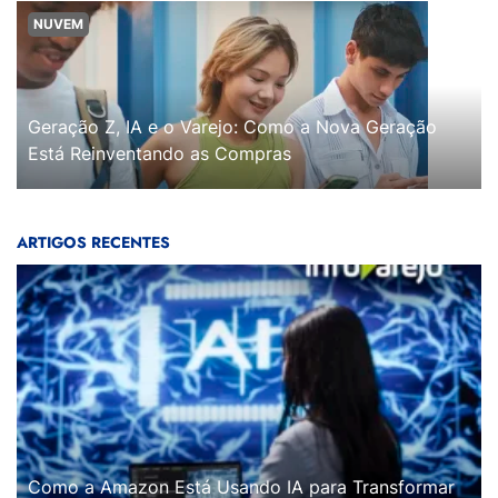
NUVEM
Geração Z, IA e o Varejo: Como a Nova Geração
Está Reinventando as Compras
ARTIGOS RECENTES
Como a Amazon Está Usando IA para Transformar