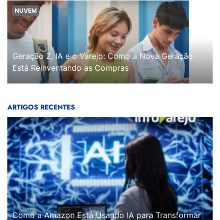
NUVEM
Geração Z, IA e o Varejo: Como a Nova Geração
Está Reinventando as Compras
ARTIGOS RECENTES
Como a Amazon Está Usando IA para Transformar