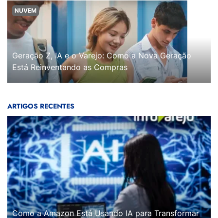
NUVEM
Geração Z, IA e o Varejo: Como a Nova Geração
Está Reinventando as Compras
ARTIGOS RECENTES
Como a Amazon Está Usando IA para Transformar