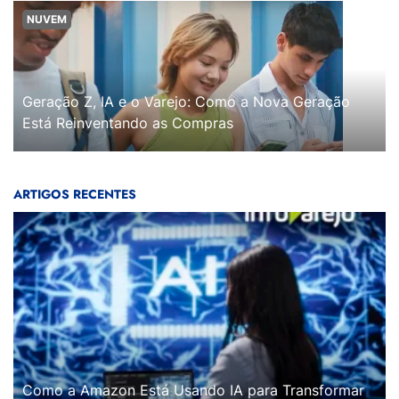
NUVEM
Geração Z, IA e o Varejo: Como a Nova Geração
Está Reinventando as Compras
ARTIGOS RECENTES
Como a Amazon Está Usando IA para Transformar