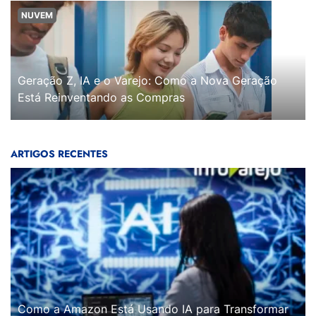
NUVEM
Geração Z, IA e o Varejo: Como a Nova Geração
Está Reinventando as Compras
ARTIGOS RECENTES
Como a Amazon Está Usando IA para Transformar